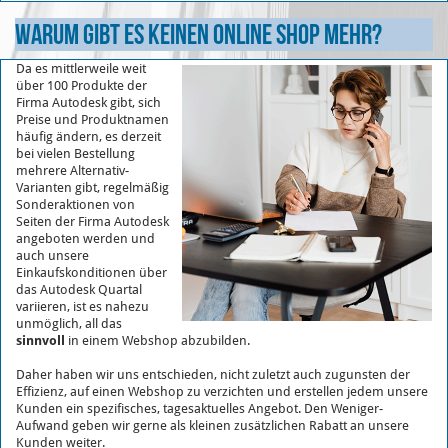
und das ohne Login.
Warum gibt es keinen Online Shop mehr?
Sollten Sie Seriennummer etc. benötigen, finden Sie diese wie
gewohnt in ihrem Autodesk Accout. Autodesk Virtual Agent
Da es mittlerweile weit
starten.
über 100 Produkte der
Firma Autodesk gibt, sich
Autodesk Virtual Agent starten
Preise und Produktnamen
häufig ändern, es derzeit
bei vielen Bestellung
mehrere Alternativ-
Varianten gibt, regelmäßig
Sonderaktionen von
Seiten der Firma Autodesk
angeboten werden und
auch unsere
Einkaufskonditionen über
das Autodesk Quartal
variieren, ist es nahezu
unmöglich, all das
sinnvoll
in einem Webshop abzubilden.
Daher haben wir uns entschieden, nicht zuletzt auch zugunsten der
Effizienz, auf einen Webshop zu verzichten und erstellen jedem unsere
Kunden ein spezifisches, tagesaktuelles Angebot. Den Weniger-
Aufwand geben wir gerne als kleinen zusätzlichen Rabatt an unsere
Kunden weiter.