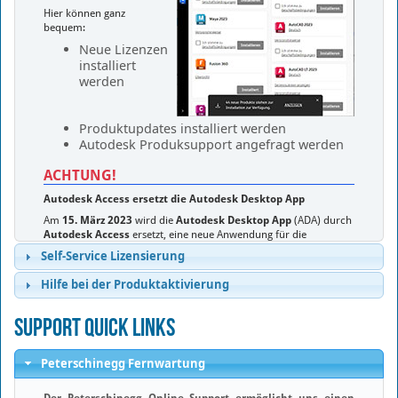
Hier können ganz
bequem:
Neue Lizenzen
installiert
werden
Produktupdates installiert werden
Autodesk Produksupport angefragt werden
ACHTUNG!
Autodesk Access ersetzt die Autodesk Desktop App
Am
15. März 2023
wird die
Autodesk Desktop App
(ADA) durch
Autodesk Access
ersetzt, eine neue Anwendung für die
Installation und Aktualisierung von Autodesk Desktop-Produkten.
Self-Service Lizensierung
Autodesk Access bietet Administratoren:
Hilfe bei der Produktaktivierung
• Zugang zu Updates und neuen Funktionen, die ihre
Arbeitsabläufe nicht beeinträchtigen
Support Quick Links
• Bessere Kontrolle über die Update-Erfahrung der Benutzer
• Verbesserte Sicherheit und Leistung
Peterschinegg Fernwartung
Als Kunden erhalten Sie eine E-Mail-Benachrichtigung.
Sie erhalten Autodesk Access automatisch, wenn sie derzeit die
Der Peterschinegg Online Support ermöglicht uns einen