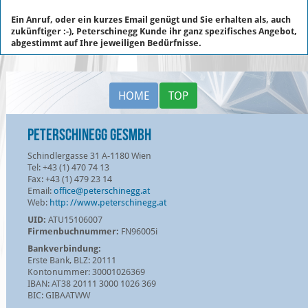
Ein Anruf, oder ein kurzes Email genügt und Sie erhalten als, auch
zukünftiger :-), Peterschinegg Kunde ihr ganz spezifisches Angebot,
abgestimmt auf Ihre jeweiligen Bedürfnisse.
HOME
TOP
Peterschinegg GesmbH
Schindlergasse 31 A-1180 Wien
Tel: +43 (1) 470 74 13
Fax: +43 (1) 479 23 14
Email:
office@peterschinegg.at
Web:
http: //www.peterschinegg.at
UID:
ATU15106007
Firmenbuchnummer:
FN96005i
Bankverbindung:
Erste Bank, BLZ: 20111
Kontonummer: 30001026369
IBAN: AT38 20111 3000 1026 369
BIC: GIBAATWW