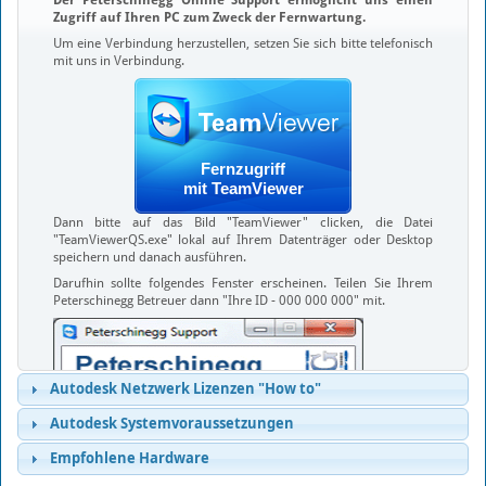
Autodesk-Desktop-App (ADA) haben oder wenn sie ab dem 15.
Zugriff auf Ihren PC zum Zweck der Fernwartung.
März ein Produkt installieren.
Um eine Verbindung herzustellen, setzen Sie sich bitte telefonisch
Außerdem können sie nach dem 14. März Autodesk Access
mit uns in Verbindung.
herunterladen.
Wichtig:
Sobald Autodesk Access installiert ist, können alle
Benutzer mit Administratorrechten manuell Updates installieren.
Um dies zu verhindern, empfehlen wir unseren Kunden,
Fernzugriff
den folgenden Registrierungsschlüssel vor dem 15. März zu
mit TeamViewer
verwenden:
Dann bitte auf das Bild "
TeamViewer
" clicken, die Datei
• Erstellen Sie einen neuen Schlüssel im Ordner
"
TeamViewerQS.exe
" lokal auf Ihrem Datenträger oder Desktop
HKCU/Software/Autodesk/ODIS
speichern und danach ausführen.
• Name des Schlüssels: DisableManualUpdateInstall
Darufhin sollte folgendes Fenster erscheinen. Teilen Sie Ihrem
• DWORD-Wert: 1
Peterschinegg Betreuer dann "
Ihre ID - 000 000 000
" mit.
Autodesk Access bietet eine vielversprechende Grundlage für
zukünftige Funktionen, die den Kunden mehr Kontrolle und einen
einfacheren Zugang zu Produkt-Updates ermöglichen.
Autodesk Netzwerk Lizenzen "How to"
Autodesk Systemvoraussetzungen
Installation älterer Autodesk Versionen
Empfohlene Hardware
Der Autodesk Virtual Agent bietet die Möglichkeit schnell und
unkompiziert die meisten Autodesk Produkte herunterzuladen